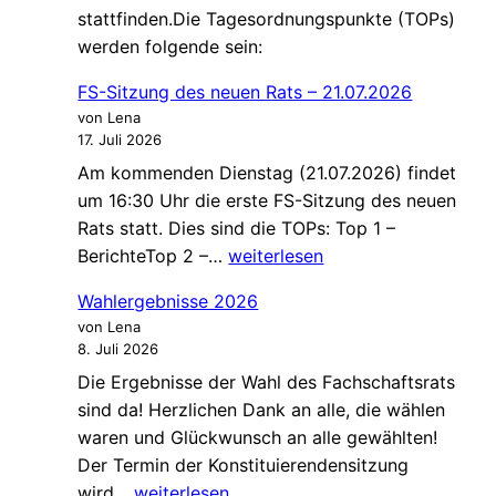
stattfinden.Die Tagesordnungspunkte (TOPs)
werden folgende sein:
FS-Sitzung des neuen Rats – 21.07.2026
von Lena
17. Juli 2026
Am kommenden Dienstag (21.07.2026) findet
um 16:30 Uhr die erste FS-Sitzung des neuen
Rats statt. Dies sind die TOPs: Top 1 –
FS-
BerichteTop 2 –…
weiterlesen
Sitzung
Wahlergebnisse 2026
des
von Lena
neuen
8. Juli 2026
Rats
Die Ergebnisse der Wahl des Fachschaftsrats
–
sind da! Herzlichen Dank an alle, die wählen
21.07.2026
waren und Glückwunsch an alle gewählten!
Der Termin der Konstituierendensitzung
Wahlergebnisse
wird…
weiterlesen