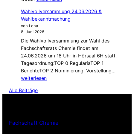
2026
Wahlvollversammlung 24.06.2026 &
Wahlbekanntmachung
von Lena
8. Juni 2026
Die Wahlvollversammlung zur Wahl des
Fachschaftsrats Chemie findet am
24.06.2026 um 18 Uhr in Hörsaal 6H statt.
Tagesordnung:TOP 0 RegulariaTOP 1
Wahlvo
BerichteTOP 2 Nominierung, Vorstellung…
24.06.
weiterlesen
&
Alle Beiträge
Wahlbe
Fachschaft Chemie