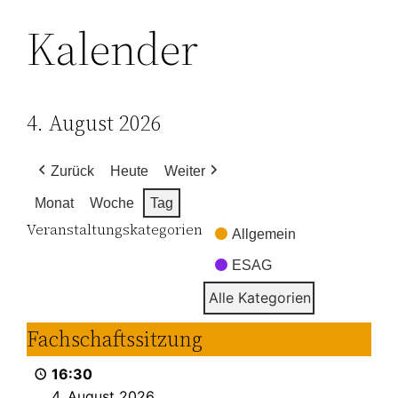
Kalender
4. August 2026
Zurück
Heute
Weiter
Monat
Woche
Tag
Veranstaltungskategorien
Allgemein
ESAG
Alle Kategorien
Fachschaftssitzung
Fachschaftssitzung
16:30
4. August 2026